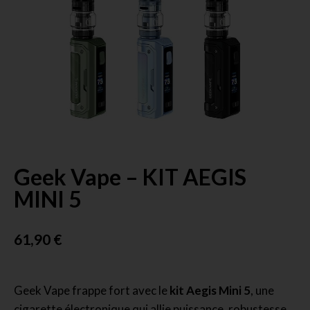
Geek Vape – KIT AEGIS
MINI 5
61,90
€
Geek Vape frappe fort avec le
kit Aegis Mini 5
, une
cigarette électronique qui allie puissance, robustesse