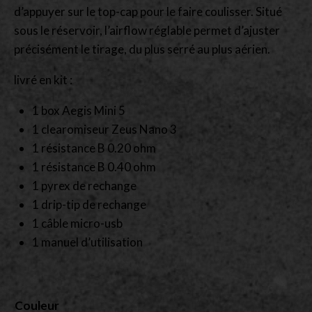
d’appuyer sur le top-cap pour le faire coulisser. Situé
sous le réservoir, l’airflow réglable permet d’ajuster
précisément le tirage, du plus serré au plus aérien.
livré en kit :
1 box Aegis Mini 5
1 clearomiseur Zeus Nano 3
1 résistance B 0.20 ohm
1 résistance B 0.40 ohm
1 pyrex de rechange
1 drip-tip de rechange
1 câble micro-usb
1 manuel d’utilisation
Couleur