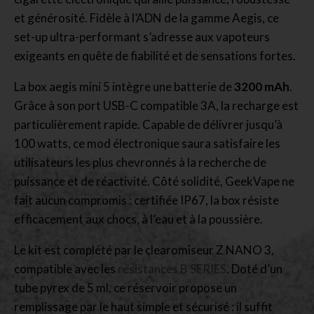
et générosité. Fidèle à l’ADN de la gamme Aegis, ce
set-up ultra-performant s’adresse aux vapoteurs
exigeants en quête de fiabilité et de sensations fortes.
La box aegis mini 5 intègre une batterie de
3200 mAh
.
Grâce à son port USB-C compatible 3A, la recharge est
particulièrement rapide. Capable de délivrer jusqu’à
100 watts, ce mod électronique saura satisfaire les
utilisateurs les plus chevronnés à la recherche de
puissance et de réactivité. Côté solidité, GeekVape ne
fait aucun compromis : certifiée IP67, la box résiste
efficacement aux chocs, à l’eau et à la poussière.
Le kit est complété par le clearomiseur Z NANO 3,
compatible avec les
résistances B SERIES
. Doté d’un
tube pyrex de 5 ml, ce réservoir propose un
remplissage par le haut simple et sécurisé : il suffit