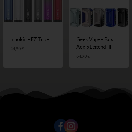
Innokin – EZ Tube
Geek Vape – Box
Aegis Legend III
44,90
€
64,90
€
SUIVEZ-NOUS !