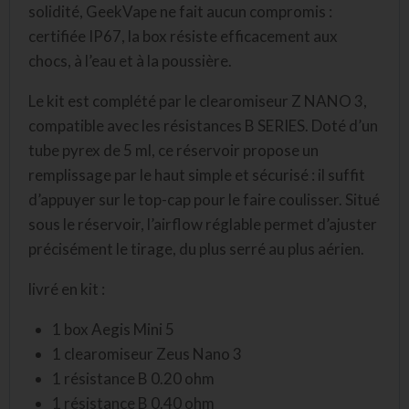
solidité, GeekVape ne fait aucun compromis :
certifiée IP67, la box résiste efficacement aux
chocs, à l’eau et à la poussière.
Le kit est complété par le clearomiseur Z NANO 3,
compatible avec les
résistances B SERIES
. Doté d’un
tube pyrex de 5 ml, ce réservoir propose un
remplissage par le haut simple et sécurisé : il suffit
d’appuyer sur le top-cap pour le faire coulisser. Situé
sous le réservoir, l’airflow réglable permet d’ajuster
précisément le tirage, du plus serré au plus aérien.
livré en kit :
1 box Aegis Mini 5
1 clearomiseur Zeus Nano 3
1 résistance B 0.20 ohm
1 résistance B 0.40 ohm