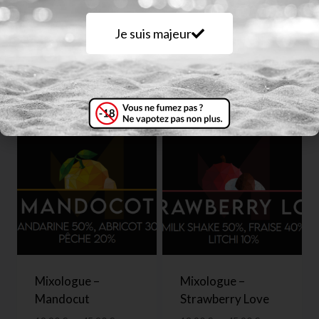
Je suis majeur
Mixologue – Boa
Mixologue – Le Lait
Fraise
18,90
€
–
45,90
€
18,90
€
–
45,90
€
Mixologue –
Mixologue –
Mandocut
Strawberry Love