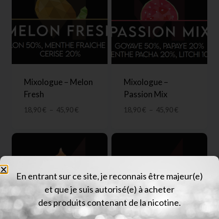
Mixologue – Melon
Mixologue –
Fresh
Passion Mix
18,90
€
–
45,90
€
18,90
€
–
45,90
€
En entrant sur ce site, je reconnais être majeur(e)
et que je suis autorisé(e) à acheter
des produits contenant de la nicotine.