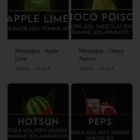
Mixologue – Apple
Mixologue – Choco
Lime
Poison
18,90
€
–
45,90
€
18,90
€
–
45,90
€