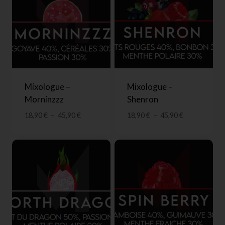
Mixologue –
Mixologue –
Morninzzz
Shenron
18,90
€
–
45,90
€
18,90
€
–
45,90
€