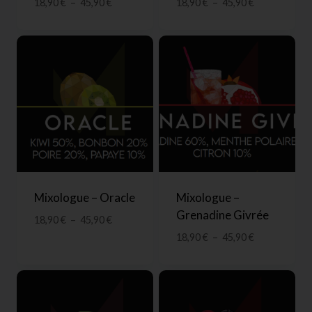
18,90
€
–
45,90
€
18,90
€
–
45,90
€
Mixologue – Oracle
Mixologue –
Grenadine Givrée
18,90
€
–
45,90
€
18,90
€
–
45,90
€