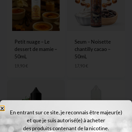
Petit nuage – Le
Seum – Noisette
dessert de mamie –
chantilly cacao –
50mL
50mL
19,90
€
17,90
€
En entrant sur ce site, je reconnais être majeur(e)
et que je suis autorisé(e) à acheter
des produits contenant de la nicotine.