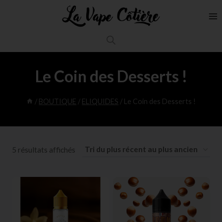
Le Coin des Desserts !
/
BOUTIQUE
/
ELIQUIDES
/
Le Coin des Desserts !
5 résultats affichés