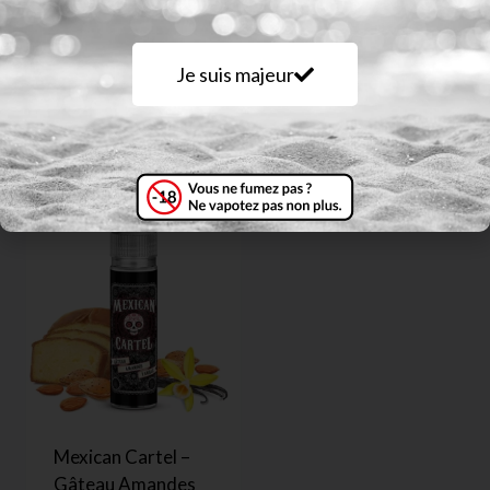
Seum – Chantilly
Curieux- Edition
Je suis majeur
fraise – 50mL
Héxagone – Lille
était une fois
17,90
€
21,90
€
Mexican Cartel –
Gâteau Amandes