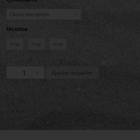
Nicotine
0 mg
3 mg
6 mg
Ajouter au panier