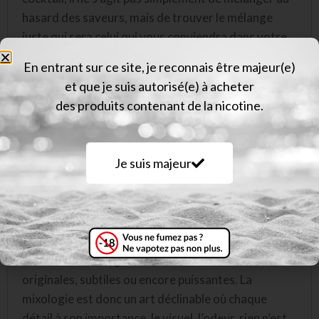
hasard des saveurs, mais de trouver le mélange
juste qui sera celui qui vous conviendra dans votre
vape !
En entrant sur ce site, je reconnais être majeur(e)
et que je suis autorisé(e) à acheter
A l’origine de la marque, se trouve des passionnés
des produits contenant de la nicotine.
de la vapote qui sont parvenus à faire de leur
passion leur métier. Cela donne des idées et des
produits différents, conçus non pas par des « nez »
Je suis majeur
industriels, mais par des palais de
vapoteurs. Le Mixologue vous propose ainsi un
orgue de
81 mono-saveurs
prêtes à vaper mais
surtout met à votre disposition différents cocktails
dont l’un ou l’autre va devenir VOTRE juice avec des
saveurs fruitées, gourmandes, rafraichissantes,
originales, subtiles ou encore puissantes. La
mixologie est donc un art déclinable où chaque
détail à son importance, le visuel, l’odeur, rien n’est