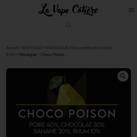
Accueil
/
BOUTIQUE
/
MIXOLOGUE
/
Nos recettes de cocktail
fruité
/ Mixologue – Choco Poison