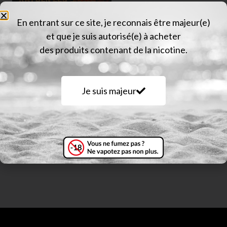
En entrant sur ce site, je reconnais être majeur(e)
et que je suis autorisé(e) à acheter
des produits contenant de la nicotine.
BD VAPE – MOD
RAYDEN 220
Je suis majeur
VOLCANO
PAHOEHOE –
RARE EDITION
149,90
€