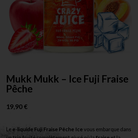
Mukk Mukk – Ice Fuji Fraise
Pêche
19,90
€
Le
e-liquide Fuji Fraise Pêche Ice
vous embarque dans
un trio fruité complètement givré où la
fraise
et la