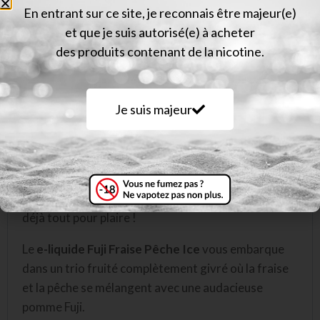
Description
En entrant sur ce site, je reconnais être majeur(e)
et que je suis autorisé(e) à acheter
Le
e-liquide Fuji Fraise Pêche Ice
développe la
des produits contenant de la nicotine.
même recette que la version originale avec
un
cocktail fruité du tonnerre : pomme Fuji, fraise et
pêche.
Ces trois fruits se mélangent à merveille
Je suis majeur
grâce à la main habile du Chef Mukk, installé dans
son laboratoire québécois. La dose de frais qui vient
compléter cette version Ice relève les arômes et
apporte une bouffée givrée à tous vos nuages.
C’est
la cerise sur le sundae
pour une recette qui avait
déjà tout pour plaire !
Le
e-liquide Fuji Fraise Pêche Ice
vous embarque
dans un trio fruité complètement givré où la fraise
et la pêche se mélangent avec une audacieuse
pomme Fuji.