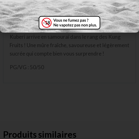
Cloud Vapor Kuberi – Édition Kung Fruits / Saveur:
fraîcheur, mûre
Kuberi arrive en samouraï dans le rang des Kung
Fruits ! Une mûre fraîche, savoureuse et légèrement
sucrée qui compte bien vous surprendre !
PG/VG : 50/50
Produits similaires