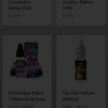
Concombre –
Limette – Édition
Édition 1900
1900
21,90
€
21,90
€
Cloud Vapor Kuberi
A&L Oni – Édition
– Édition Kung Fruits
Ultimate
5,90
€
–
19,90
€
5,90
€
–
19,90
€