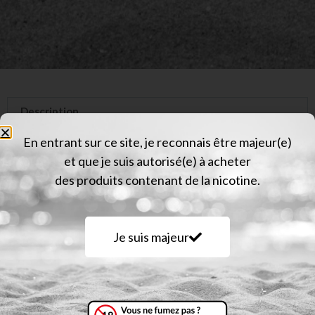
Description
Informations complémentaires
En entrant sur ce site, je reconnais être majeur(e)
et que je suis autorisé(e) à acheter
Avis (0)
des produits contenant de la nicotine.
Description
Je suis majeur
Eliquid France Riggs Cop / Saveur: céréales custard,
pop corn caramélisé
Le Riggs est un liquide combinant des céréales