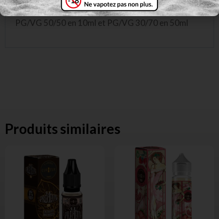
custard avec un retour de popcorn caramélisé.
PG/VG 50/50 en 10ml et PG/VG 30/70 en 50ml
Produits similaires