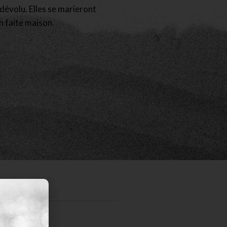
n dévolu. Elles se marieront
n faite maison.