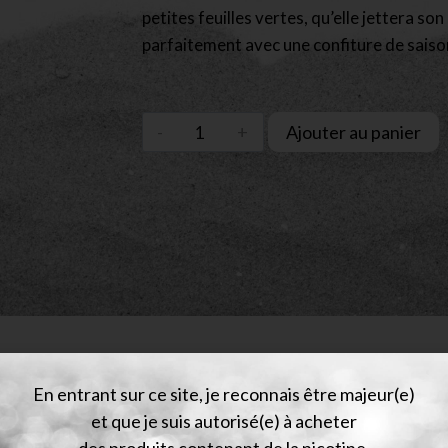
petites feuilles vertes, qu’elle jettera so
parfaitement avec une confiture de saiso
Ajouter au panier
En entrant sur ce site, je reconnais être majeur(e)
et que je suis autorisé(e) à acheter
des produits contenant de la nicotine.