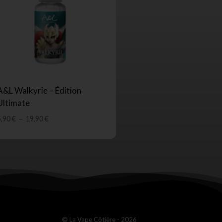
A&L Walkyrie – Édition
Ultimate
5,90
€
–
19,90
€
© La Vape Côtière - 2026