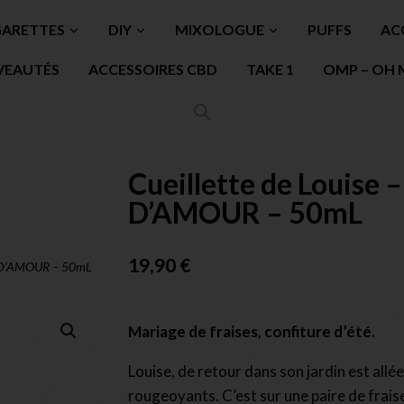
GARETTES
DIY
MIXOLOGUE
PUFFS
AC
VEAUTÉS
ACCESSOIRES CBD
TAKE 1
OMP – OH 
Cueillette de Louise 
D’AMOUR – 50mL
19,90
€
IS D’AMOUR – 50mL
Mariage de fraises, confiture d’été.
Louise, de retour dans son jardin est allé
rougeoyants. C’est sur une paire de frais