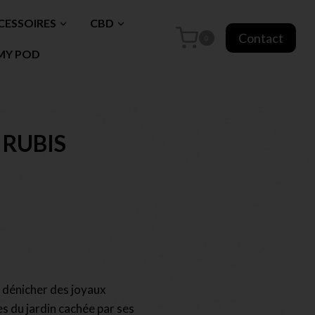
CESSOIRES
CBD
Contact
0
MY POD
– RUBIS
e dénicher des joyaux
es du jardin cachée par ses