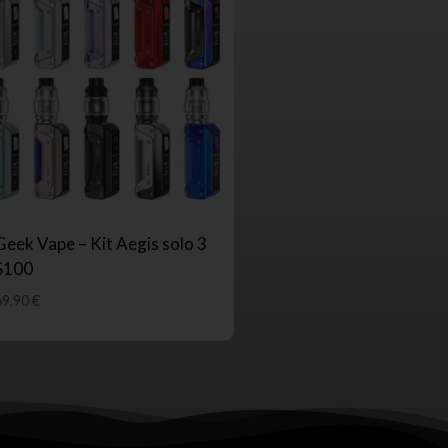
Geek Vape – Kit Aegis solo 3
S100
69,90
€