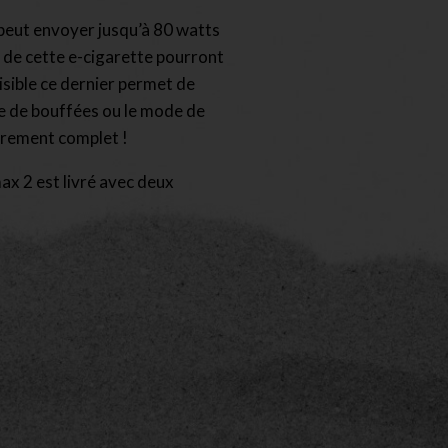
peut envoyer jusqu’à 80 watts
 de cette e-cigarette pourront
isible ce dernier permet de
e de bouffées ou le mode de
èrement complet !
ax 2 est livré avec deux