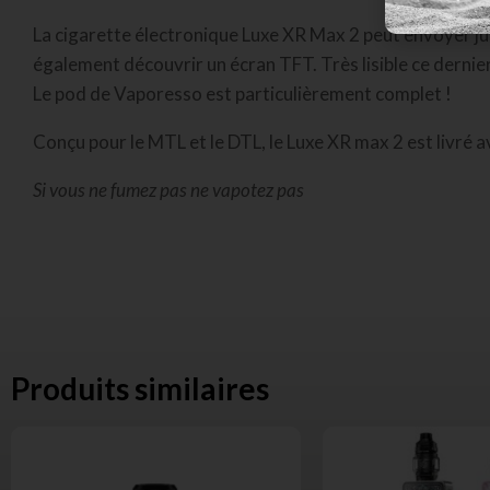
La cigarette électronique Luxe XR Max 2 peut envoyer ju
également découvrir un écran TFT. Très lisible ce derni
Le pod de Vaporesso est particulièrement complet !
Conçu pour le MTL et le DTL, le Luxe XR max 2 est livré
Si vous ne fumez pas ne vapotez pas
Produits similaires