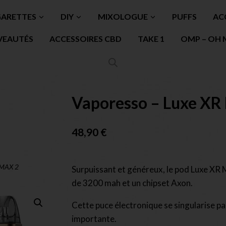
GARETTES
DIY
MIXOLOGUE
PUFFS
AC
VEAUTÉS
ACCESSOIRES CBD
TAKE 1
OMP – OH 
Vaporesso – Luxe XR
48,90
€
 MAX 2
Surpuissant et généreux, le pod Luxe XR
de 3200 mah et un chipset Axon.
Cette puce électronique se singularise par
importante.