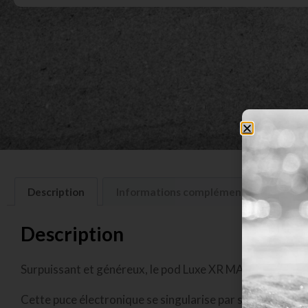
Description
Informations complémentaires
A
Description
Surpuissant et généreux, le pod Luxe XR MAX 2 renferme
Cette puce électronique se singularise par sa réactivité 