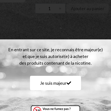
Ajouter au panier
En entrant sur ce site, je reconnais être majeur(e)
et que je suis autorisé(e) à acheter
des produits contenant de la nicotine.
vis (0)
Je suis majeur
 une batterie de 3200 mah et un chipset Axon.
et sa puissance importante.