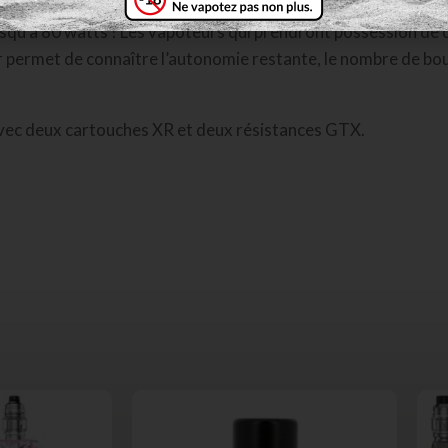
squ’à 80 watts ! Les vapoteurs qui prendront possession de 
er permet de connaître l’autonomie restante, le nombre de b
 avec deux cartouches XR et deux résistances GTX.