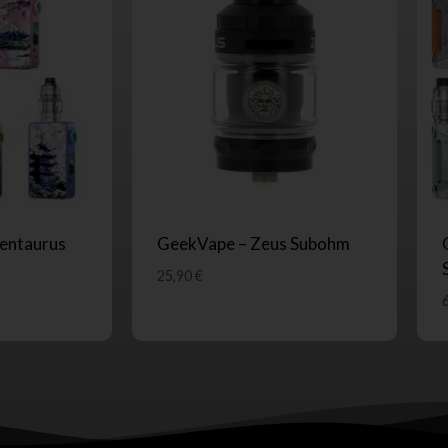
Centaurus
GeekVape – Zeus Subohm
25,90
€