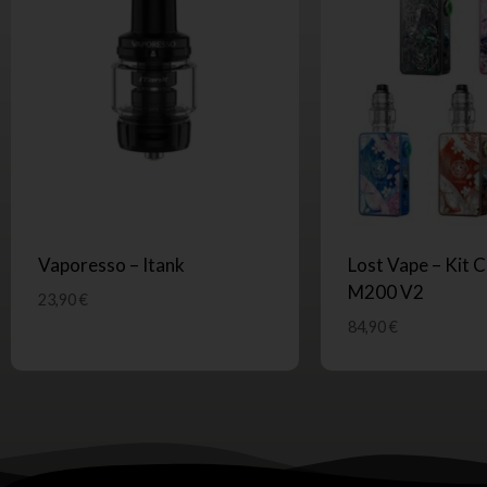
Vaporesso – Itank
Lost Vape – Kit 
M200 V2
23,90
€
84,90
€