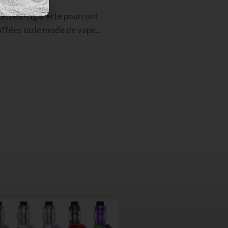
cette e-cigarette pourront
ouffées ou le mode de vape…