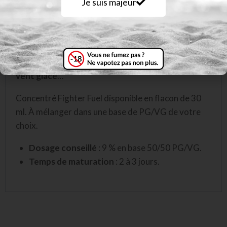
Je suis majeur
palais, pour y rester tout au long de la journée.
Goûtez ensuite à sa
douce grenade
– et son jus si
parfumé – qui vient adoucir vos papilles de ses
notes exotiques. Sentez enfin sa subtile fraicheur,
qui vient ponctuer chaque bouffée d’un
parfait
vent glacé
…
Concentré Fighter Fuel disponible en flacon de 30
ml. À mélanger dans une base de PG/VG de votre
choix.
Dosage conseillé
: 9 % en base 50/50 PG/VG.
Temps de maturation
: 2 à 3 jours.