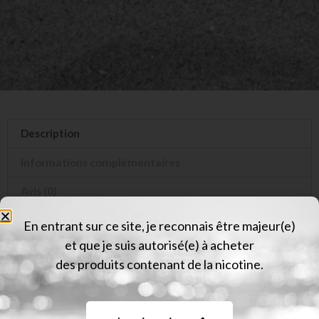
Description
Informations complémentaires
Avis (0)
En entrant sur ce site, je reconnais être majeur(e)
Description
et que je suis autorisé(e) à acheter
des produits contenant de la nicotine.
La puissance d’Hizagiri est tout simplement
incontestable. Appréciez d’abord sa
déferlante de
baies rouges
, qui s’abat avec intensité sur votre