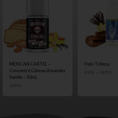
MEXICAN CARTEL –
Halo Tribeca
Concentré Gâteau Amandes
6,90
€
–
24,90
€
Vanille – 30mL
13,90
€