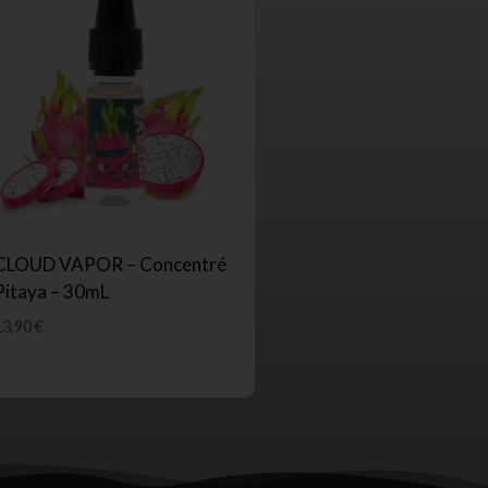
CLOUD VAPOR – Concentré
Pitaya – 30mL
13,90
€