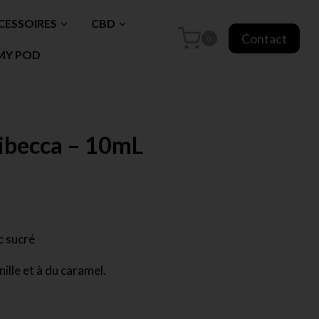
CESSOIRES
CBD
Contact
0
MY POD
ibecca – 10mL
c sucré
ille et à du caramel.