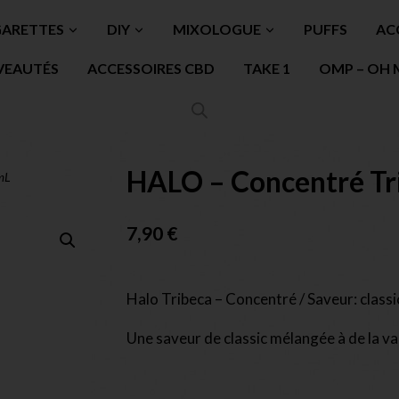
GARETTES
DIY
MIXOLOGUE
PUFFS
AC
VEAUTÉS
ACCESSOIRES CBD
TAKE 1
OMP – OH 
HALO – Concentré Tr
mL
7,90
€
Halo Tribeca – Concentré / Saveur: classi
Une saveur de classic mélangée à de la van