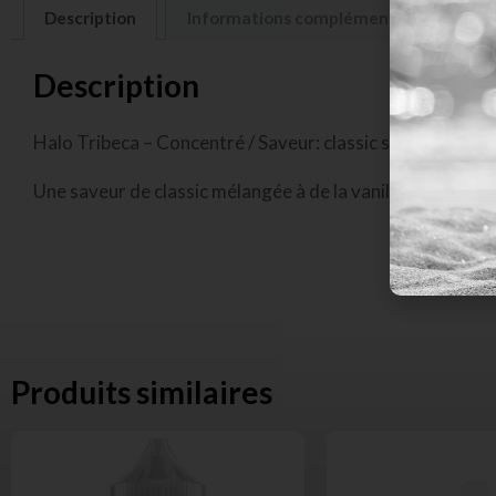
Description
Informations complémentaires
A
Description
Halo Tribeca – Concentré / Saveur: classic sucré
Une saveur de classic mélangée à de la vanille et à du ca
Produits similaires