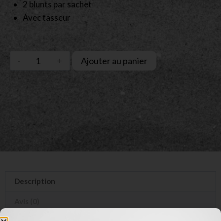
2 blunts par sachet
Avec tasseur
Ajouter au panier
Description
Avis (0)