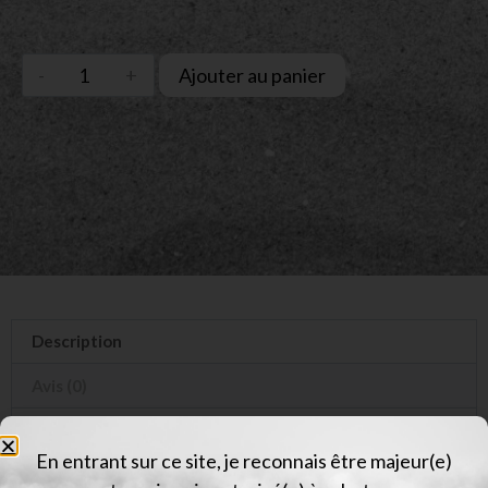
Ajouter au panier
Description
Avis (0)
Description
En entrant sur ce site, je reconnais être majeur(e)