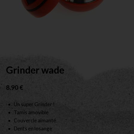
Grinder wade
8,90
€
Un super Grinder !
Tamis amovible
Couvercle aimanté
Dents en losange