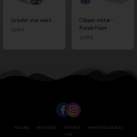
Grinder star wars
Clipper métal –
Purple Haze
10,90
€
12,90
€
SUIVEZ-NOUS !
ACCUEIL
BOUTIQUE
CONTACT
MENTIONS LÉGALES
CGV