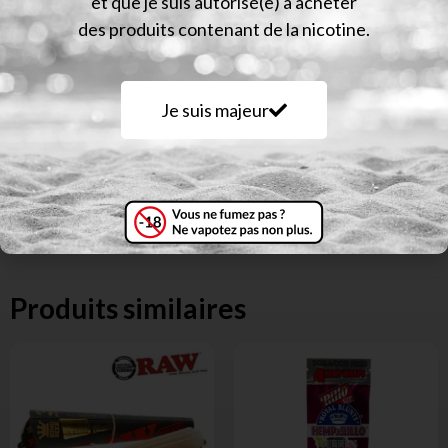
et que je suis autorisé(e) à acheter
Un super Grinder !
des produits contenant de la nicotine.
Tamis amovible
Couvercle aimanté
Dents en losange
Je suis majeur
Produits similaires