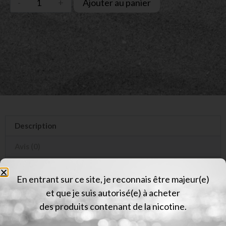
Ajouter au panier
Description
Avis (0)
Description
En entrant sur ce site, je reconnais être majeur(e)
et que je suis autorisé(e) à acheter
CLIPPER METAL AMSTERDAM PURPLE HAZE
des produits contenant de la nicotine.