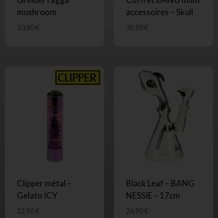
mushroom
accessoires – Skull
10,90
€
35,90
€
Clipper métal –
Black Leaf – BANG
Gelato ICY
NESSIE – 17cm
12,90
€
26,90
€