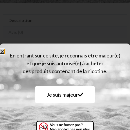
Description
Avis (0)
Description
En entrant sur ce site, je reconnais être majeur(e)
et que je suis autorisé(e) à acheter
Un Raisin délicat et aromatique, aux accents doux
des produits contenant de la nicotine.
et fruités.
Une saveur équilibrée, fraîche et subtilement
sucrée.
Je suis majeur
E-liquide 50 mL
50/50 PG/VG