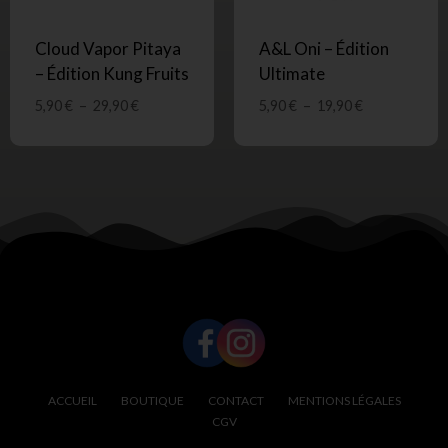
Cloud Vapor Pitaya
A&L Oni – Édition
– Édition Kung Fruits
Ultimate
5,90
€
–
29,90
€
5,90
€
–
19,90
€
SUIVEZ-NOUS !
ACCUEIL
BOUTIQUE
CONTACT
MENTIONS LÉGALES
CGV