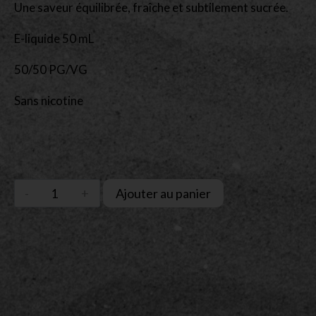
Une saveur équilibrée, fraîche et subtilement sucrée.
E-liquide 50 mL
50/50 PG/VG
Sans nicotine
Ajouter au panier