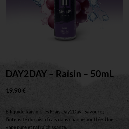
DAY2DAY – Raisin – 50mL
19,90
€
E-liquide Raisin Très Frais Day2Day : Savourez
l’intensité du raisin frais dans chaque bouffée. Une
vape pure et rafraîchissante.