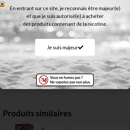
Description
En entrant sur ce site, je reconnais être majeur(e)
et que je suis autorisé(e) à acheter
E-liquide Raisin Très Frais Day2Day : Savourez
des produits contenant de la nicotine.
l’intensité du raisin frais dans chaque bouffée. Une
vape pure et rafraîchissante.
Je suis majeur
50/50
Produits similaires