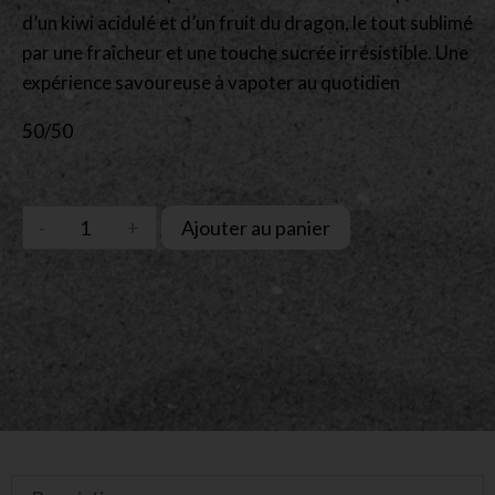
d’un kiwi acidulé et d’un fruit du dragon, le tout sublimé
par une fraîcheur et une touche sucrée irrésistible. Une
expérience savoureuse à vapoter au quotidien
50/50
Ajouter au panier