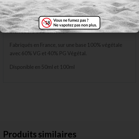
Acérola … et Fraîcheur !
Ces 4 premières recettes de l’Edition CANOPÉE
proposent
des saveurs puissantes au ressenti
bien sucré et bien frais
.
Fabriqués en France, sur une base 100% végétale
avec 60% VG et 40% PG Végétal.
Disponible en 50ml et 100ml
Produits similaires