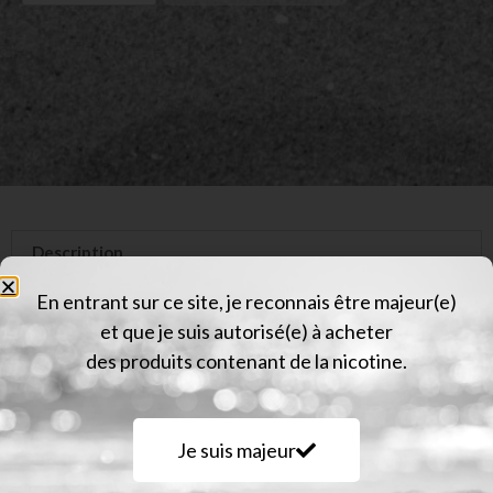
Description
Informations complémentaires
En entrant sur ce site, je reconnais être majeur(e)
et que je suis autorisé(e) à acheter
Avis (0)
des produits contenant de la nicotine.
Description
Je suis majeur
Le
PALISSANDRE
: Baies de la Forêt – Cassis –