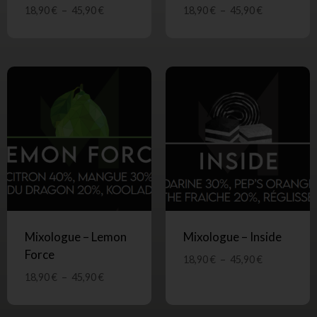
18,90
€
–
45,90
€
18,90
€
–
45,90
€
Mixologue – Lemon
Mixologue – Inside
Force
18,90
€
–
45,90
€
18,90
€
–
45,90
€