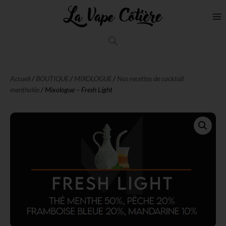
Accueil
/
BOUTIQUE
/
MIXOLOGUE
/
Nos recettes de cocktail
mentholée
/ Mixologue – Fresh Light