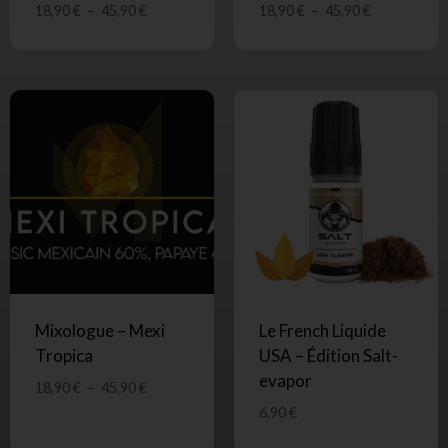
18,90
€
–
45,90
€
18,90
€
–
45,90
€
Mixologue – Mexi
Le French Liquide
Tropica
USA – Édition Salt-
evapor
18,90
€
–
45,90
€
6,90
€