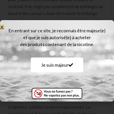
cocktail, il ne s’agit pas simplement de mélanger au
hasard des saveurs, mais de trouver le mélange
juste qui sera celui qui vous conviendra dans votre
vape !
En entrant sur ce site, je reconnais être majeur(e)
et que je suis autorisé(e) à acheter
A l’origine de la marque, se trouve des passionnés
des produits contenant de la nicotine.
de la vapote qui sont parvenus à faire de leur
passion leur métier. Cela donne des idées et des
produits différents, conçus non pas par des « nez »
Je suis majeur
industriels, mais par des palais de
vapoteurs. Le Mixologue vous propose ainsi un
orgue de
81 mono-saveurs
prêtes à vaper mais
surtout met à votre disposition différents cocktails
dont l’un ou l’autre va devenir VOTRE juice avec des
saveurs fruitées, gourmandes, rafraichissantes,
originales, subtiles ou encore puissantes. La
mixologie est donc un art déclinable où chaque