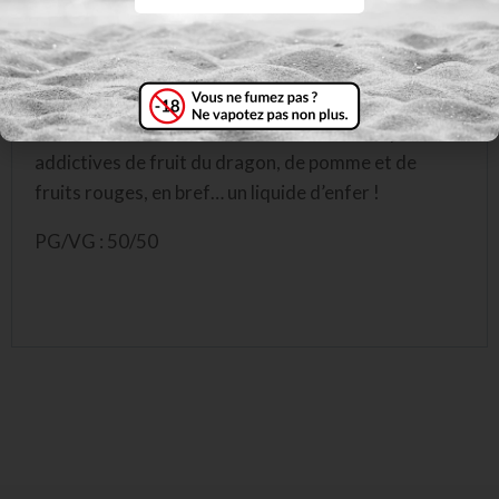
Swoke Diablo – Édition Saiyen / Saveur: fruit du
dragon, fruits rouges, pomme
Diablo ce sont des saveurs fruitées diaboliquement
addictives de fruit du dragon, de pomme et de
fruits rouges, en bref… un liquide d’enfer !
PG/VG : 50/50