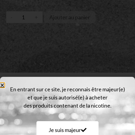
Ajouter au panier
En entrant sur ce site, je reconnais être majeur(e)
Description
et que je suis autorisé(e) à acheter
Informations complémentaires
des produits contenant de la nicotine.
Avis (0)
Je suis majeur
Description