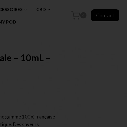
CESSOIRES
CBD
Contact
0
MY POD
ale – 10mL –
ne gamme 100% française
tique. Des saveurs