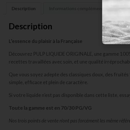
Description
Informations complémentaires
A
Description
L’essence du plaisir à la Française
Découvrez PULP LIQUIDE ORIGINALE, une gamme 100% fra
recettes travaillées avec soin, et une qualité irréprochab
Que vous soyez adepte des classiques doux, des fruités
simple, efficace et plein de caractère.
Si votre liquide n’est pas disponible dans cette liste, es
Toute la gamme est en 70/30 PG/VG
Nos trois points de vente n’ont pas forcément les même référe