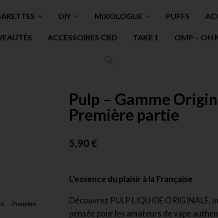
GARETTES
DIY
MIXOLOGUE
PUFFS
AC
VEAUTÉS
ACCESSOIRES CBD
TAKE 1
OMP – OH 
Pulp – Gamme Origin
Première partie
5,90
€
L’essence du plaisir à la Française
Découvrez PULP LIQUIDE ORIGINALE, u
mL – Première
pensée pour les amateurs de vape authen