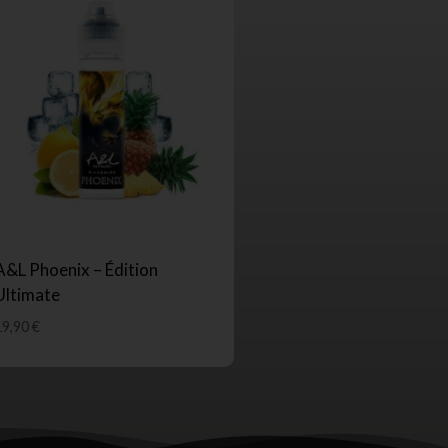
A&L Phoenix – Édition
Ultimate
19,90
€