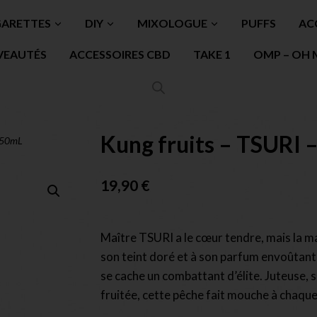
GARETTES
DIY
MIXOLOGUE
PUFFS
AC
VEAUTÉS
ACCESSOIRES CBD
TAKE 1
OMP – OH 
Kung fruits – TSURI 
– 50mL
19,90
€
Maître TSURI a le cœur tendre, mais la ma
son teint doré et à son parfum envoûtant
se cache un combattant d’élite. Juteuse,
fruitée, cette pêche fait mouche à chaqu