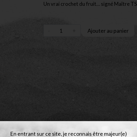
Un vrai crochet du fruit… signé Maître T
Ajouter au panier
En entrant sur ce site, je reconnais être majeur(e)