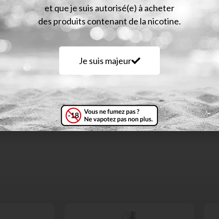
et que je suis autorisé(e) à acheter
des produits contenant de la nicotine.
Je suis majeur
us fiez pas à son teint doré et à son parfum envoûtant : sou
blement fruitée, cette pêche fait mouche à chaque attaque.