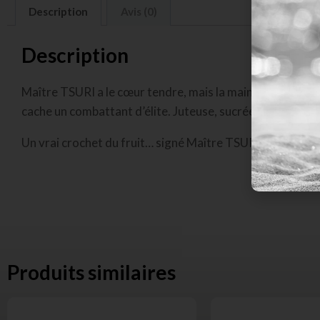
Description
Avis (0)
Description
Maître TSURI a le cœur tendre, mais la main ferme. Ne vo
cache un combattant d’élite. Juteuse, sucrée et implaca
Un vrai crochet du fruit… signé Maître TSURI.
Produits similaires