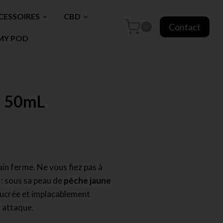
CESSOIRES
CBD
Contact
0
MY POD
– 50mL
in ferme. Ne vous fiez pas à
 : sous sa peau de
pêche jaune
 sucrée et implacablement
e attaque.