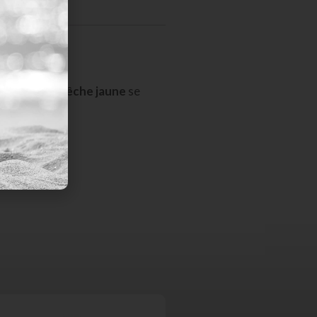
s sa peau de
pêche jaune
se