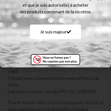
et que je suis autorisé(e) à acheter
des produits contenant de la nicotine.
Description
Informations complémentaires
Je suis majeur
Avis (0)
Description
Pastèque – melon, le duo juteux et sucré gorgé de
soleil.
E-liquide avec arômes boostés vendu en flacon de
50 ml.
Fabriqué en France ; Dosage PG / VG : 50%/50%.
Pour le format 50ml, il ne contient pas de nicotine, si
vous souhaitez avoir de la nicotine, il faudra