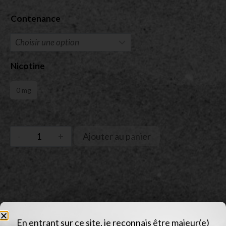
Contenance
Nicotine
0 mg
Ajouter au panier
En entrant sur ce site, je reconnais être majeur(e)