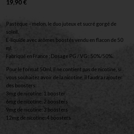
19,90
€
Pastèque – melon, le duo juteux et sucré gorgé de
soleil.
E-liquide avec arômes boostés vendu en flacon de 50
ml.
Fabriqué en France ; Dosage PG / VG : 50%/50%.
Pour le format 50ml, il ne contient pas de nicotine, si
vous souhaitez avoir de la nicotine, il faudra rajouter
des boosters:
3mg de nicotine: 1 booster
6mg de nicotine: 2 boosters
9mg de nicotine: 3 boosters
12mg de nicotine: 4 boosters