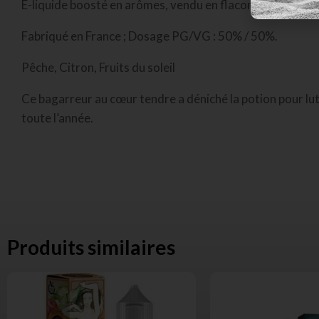
E-liquide boosté en arômes, vendu en flacon de 70 ml.
Fabriqué en France ; Dosage PG/VG : 50% / 50%.
Pêche, Citron, Fruits du soleil
Ce bagarreur au cœur tendre a déniché la potion pour lutt
toute l’année.
Produits similaires