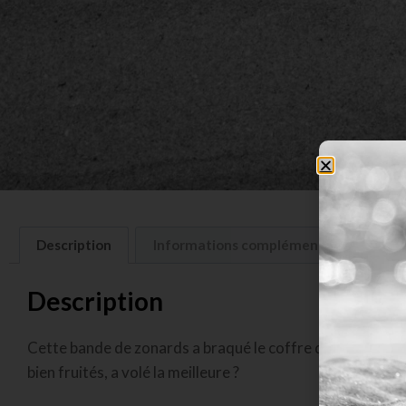
Description
Informations complémentaires
A
Description
Cette bande de zonards a braqué le coffre du laboratoire
bien fruités, a volé la meilleure ?