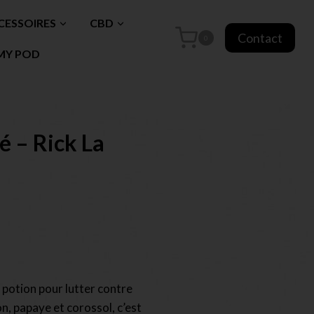
CESSOIRES
CBD
Contact
0
MY POD
é – Rick La
 potion pour lutter contre
on, papaye et corossol, c’est