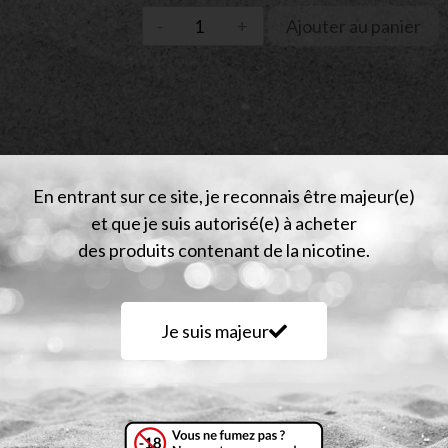
Ajouter au panier
En entrant sur ce site, je reconnais être majeur(e)
et que je suis autorisé(e) à acheter
des produits contenant de la nicotine.
vis (0)
Je suis majeur
 d’e-tasty et subtilisé toute la richesse des recettes du mom