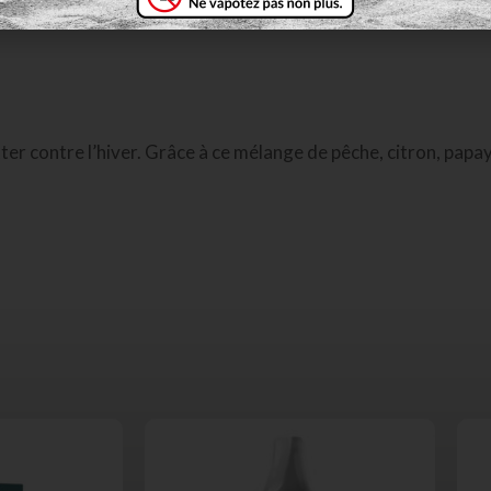
er contre l’hiver. Grâce à ce mélange de pêche, citron, papaye