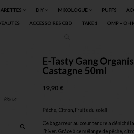
GARETTES
DIY
MIXOLOGUE
PUFFS
AC
VEAUTÉS
ACCESSOIRES CBD
TAKE 1
OMP – OH 
E-Tasty Gang Organis
Castagne 50ml
19,90
€
 – Rick La
Pêche, Citron, Fruits du soleil
Ce bagarreur au cœur tendre a déniché la
l’hiver. Grâce à ce mélange de pêche, citr