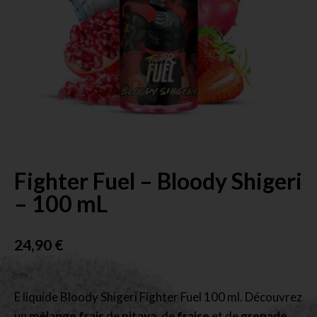
Fighter Fuel – Bloody Shigeri
– 100 mL
24,90
€
E liquide Bloody Shigeri Fighter Fuel 100 ml. Découvrez
un
mélange frais
de
pitaya
, de
fraise
et de
grenade
.