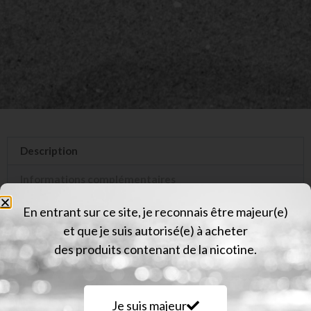
Description
Informations complémentaires
Avis (0)
En entrant sur ce site, je reconnais être majeur(e)
et que je suis autorisé(e) à acheter
Description
des produits contenant de la nicotine.
Depuis longtemps, sa recette irrésistible de fruits
frais font frissonner de plaisir les palais et protège
Je suis majeur