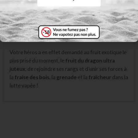
les papilles des juices chimiques. Mais la nouvelle
version du juice Bloody Shigeri 100ml de Fighter
Fuel fait la part belle à une nouvelle recrue venue
d’ailleurs. Tout bon chef de guerre sait qu’il faut
régulièrement changer ses effectifs,
Votre héros a en effet demandé au fruit exotique le
plus prisé du moment, le
fruit du dragon ultra
juteux
, de rejoindre ses rangs et d’unir ses forces à
la
fraise des bois
, la
grenade
et la
fraîcheur
dans la
lutte vapée !