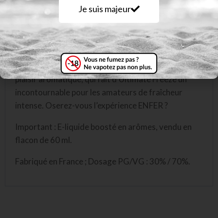
réservée aux vapoteurs en quête de sensations
Je suis majeur
extrêmes. Ce juice d’une intensité hors norme
dévoile une
menthe ultra-fraîche
, aussi percutante
qu’addictive, relevée par une
note
sucrée
parfaitement maîtrisée.
Un équilibre parfait entre puissance glaciale et
plaisir aromatique, qui fait d’Ultimate Freeze un
incontournable pour les amateurs de fraîcheur
intense. Oserez-vous l’expérience ENFER ?
Important : E-liquide boosté en arômes, vendu en
flacon de 60 ml.
Fabriqué en France ; Dosage PG/VG : 30% / 70%.