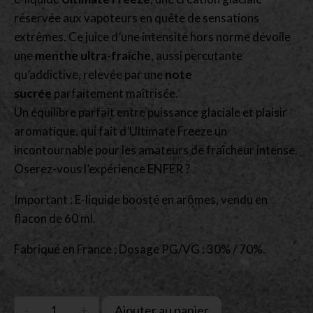
réservée aux vapoteurs en quête de sensations
extrêmes. Ce juice d’une intensité hors norme dévoile
une
menthe ultra-fraîche
, aussi percutante
qu’addictive, relevée par une
note
sucrée
parfaitement maîtrisée.
Un équilibre parfait entre puissance glaciale et plaisir
aromatique, qui fait d’Ultimate Freeze un
incontournable pour les amateurs de fraîcheur intense.
Oserez-vous l’expérience ENFER ?
Important : E-liquide boosté en arômes, vendu en
flacon de 60 ml.
Fabriqué en France ; Dosage PG/VG : 30% / 70%.
Ajouter au panier