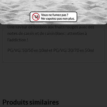
Eliquid France Bloody Summer – Édition Fruizee /
Saveur: bonbon fruits rouges, cassis, raisin
Une saveur de bonbon aux fruits rouges avec des
notes de cassis et de raisin blanc : attention à
l’addiction !
PG/VG: 50/50 en 10ml et PG/VG: 30/70 en 50ml
Produits similaires