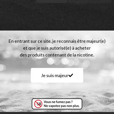
En entrant sur ce site, je reconnais être majeur(e)
et que je suis autorisé(e) à acheter
des produits contenant de la nicotine.
vis (0)
Je suis majeur
ayas bien frais
. La reine des fruits rouges sait exactement q
du dragon, il mise plutôt sur son côté si délicat, mais incroy
n plaisir indéfinissable…