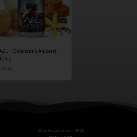
A&L – Concentré Alucard –
30mL
13,90
€
© La Vape Côtière - 2026
Site réalisé par :