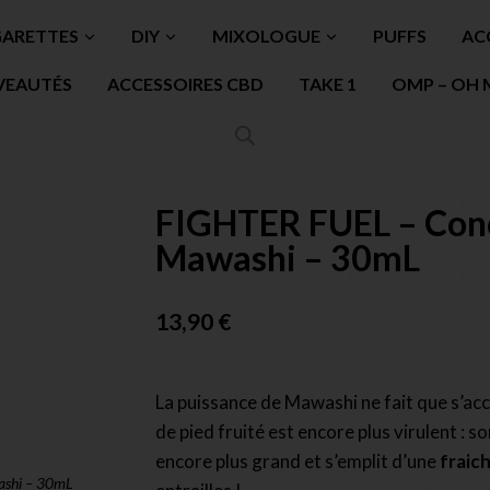
GARETTES
DIY
MIXOLOGUE
PUFFS
AC
VEAUTÉS
ACCESSOIRES CBD
TAKE 1
OMP – OH 
FIGHTER FUEL – Con
Mawashi – 30mL
13,90
€
La puissance de Mawashi ne fait que s’ac
de pied fruité est encore plus virulent : s
encore plus grand et s’emplit d’une
fraic
ashi – 30mL