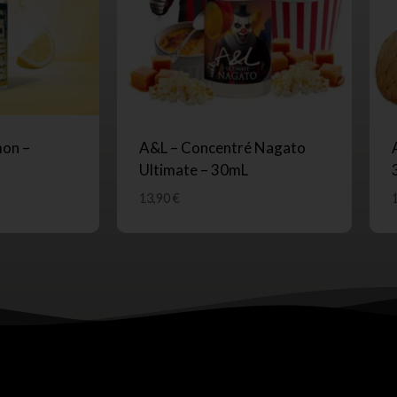
on –
A&L – Concentré Nagato
Ultimate – 30mL
13,90
€