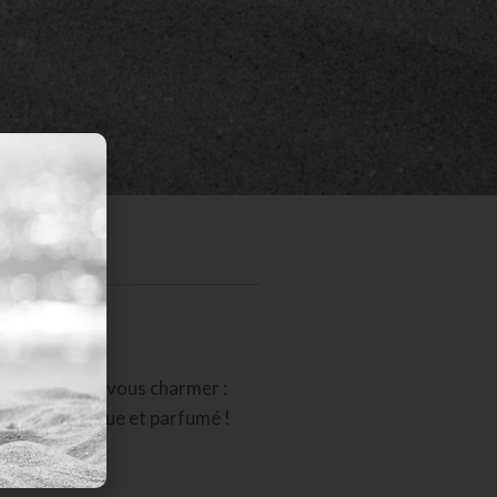
uoi faire pour vous charmer :
ablement exotique et parfumé !