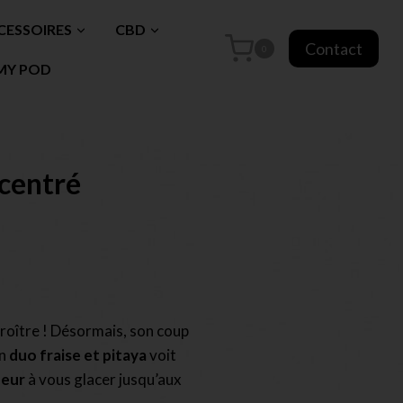
CESSOIRES
CBD
Contact
0
MY POD
centré
croître ! Désormais, son coup
on
duo fraise et pitaya
voit
heur
à vous glacer jusqu’aux