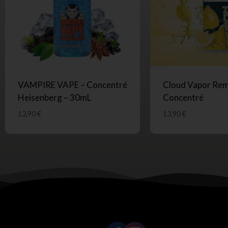
VAMPIRE VAPE – Concentré
Cloud Vapor Rem
Heisenberg – 30mL
Concentré
13,90
€
13,90
€
SUIVEZ-NOUS !