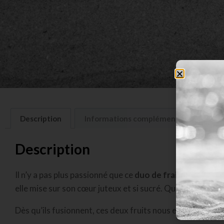
Description
Informations complémentaires
A
Description
Il n’y a pas plus passionné que ce
duo de fraises
et de
pit
elle mise sur son cœur juteux et si sucré. Quant au fruit 
Dès qu’ils fusionnent, ces deux fruits nous emplissent d’u