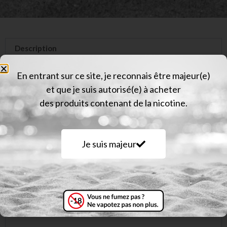
Description
Informations complémentaires
En entrant sur ce site, je reconnais être majeur(e)
et que je suis autorisé(e) à acheter
Avis (0)
des produits contenant de la nicotine.
Description
Je suis majeur
Pour Drag H40 Pro, Drag X3, Dag S3, Doric 60 Pro,
Drag S2 et Drag X2
Attention, ces cartouches sont vendues sans
résistance et n’acceptent que les résistances PNP X
!